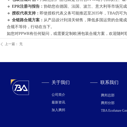
🔹
EPR注册与报告：
协助您在德国、法国、波兰、意大利等市场完成
🔹
授权代表支持：
即使授权代表义务可能推迟至2035年，TBA仍可
🔹
全链路合规方案：
从产品设计到清关销售，降低多国运营的合规成
合规不等待，行动在当下。
如您对PPWR有任何疑问，或需要定制欧洲包装合规方案，欢迎随时联
上一篇：
无
ꄴ
关于我们
联系我们
公司简介
腾邦总部
最新资讯
腾邦分部
加入腾邦
TBA Ecofuture G