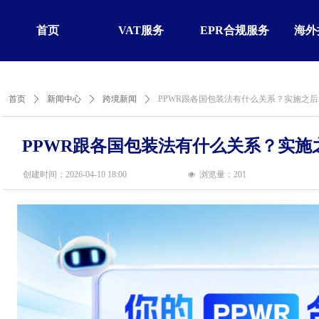
首页
VAT服务
EPR合规服务
海外
首页
ꄲ
新闻中心
ꄲ
跨境新闻
ꄲ
PPWR跟各国包装法有什么关系？实施之
PPWR跟各国包装法有什么关系？实
创建时间：
2026-04-10
18:00
浏览量：
201
넶