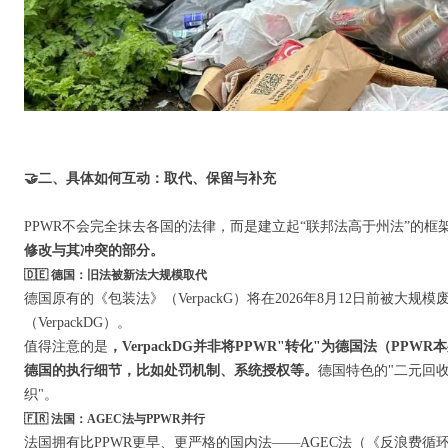
🤝
二、具体如何互动：取代、保留与补充
PPWR不会完全抹去各国的法律，而是建立起“联邦法高于州法”的框
修改与其冲突的部分。
🇩🇪 德国：旧法被新法大规模取代
德国原有的《包装法》（VerpackG）将在2026年8月12日前被
（VerpackDG）。
值得注意的是
，VerpackDG并非将PPWR"转化"为德国法（PP
德国的执行细节，比如处罚机制、系统授权等。
德国特色的"二元回
织"。
🇫🇷 法国：AGEC法与PPWR并行
法国拥有比PPWR更早、更严格的国内法——AGEC法（《反浪费循环