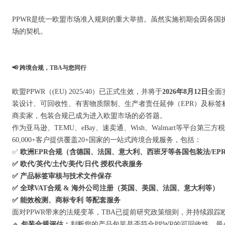
PPWR是统一欧盟市场准入规则的重大举措。虽然实施初期会因各
场的契机。
📢 跨境合规，TBA与您同行
欧盟PPWR（(EU) 2025/40）已正式生效，并将于
2026年8月12日
全面
装设计、可回收性、有害物质限制、生产者责任延伸（EPR）及标
商卖家，包装合规已成为进入欧盟市场的必答题。
作为亚马逊、TEMU、eBay、速卖通、Wish、Walmart等平台第
60,000+客户提供覆盖20+国家的一站式跨境合规服务，包括：
✅
欧洲EPR合规（含德国、法国、意大利、西班牙等各国包装法/EP
✅ 欧代/英代/土代/美代/日代 授权代表服务
✅ 产品标签审核与技术文件保存
✅ 全球VAT合规 & 海外公司注册（英国、美国、法国、意大利等）
✅ 能效检测、商标专利 等配套服务
面对PPWR带来的法规变革，TBA已提前研究政策细则，并持续跟
🔹
包装合规评估：
判断您的产品包装是否符合PPWR的可回收性、