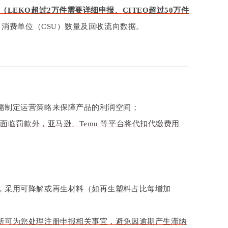
（
LEKO超过2万件需要详细申报、
CITEO超过50万件
、消费单位（CSU）数量及回收流向数据
。
需制定运营策略来保障产品的利润空间；
除面临罚款外，亚马逊、Temu 等平台将代扣代缴费用
，采用可降解或再生材料（如再生塑料占比每增加
所可为您处理注册申报相关事宜，避免因逾期产生滞纳