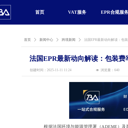
首页
VAT服务
EPR合规服
首页
ꄲ
新闻中心
ꄲ
跨境新闻
ꄲ
法国EPR最新动向解读：包装
法国EPR最新动向解读：包装费
创建时间：
2025-11-11
11:24
浏览量：
640
넶
根据法国环境与能源管理署（ADEME）及两大包