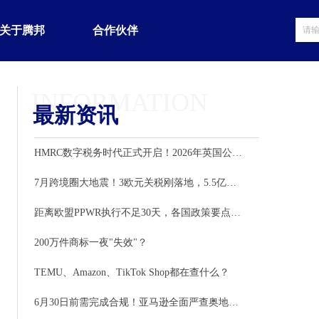
关于腾邦
合作伙伴
INFORMATION
最新资讯
HMRC数字税务时代正式开启！2026年英国公司和跨境卖家必须重新检查账务系统
7月跨境圈大地震！3欧元关税刚落地，5.5亿欧元天价罚单又来了——卖家正在经历什么？
距离欧盟PPWR执行不足30天，各国政策要点深度解读
200万件商标一夜"失效"？
TEMU、Amazon、TikTok Shop都在查什么？
6月30日前需完成合规！亚马逊全面严查奥地利EPR