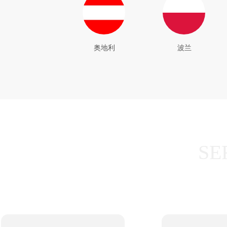
奥地利
波兰
SE